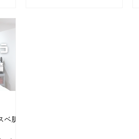
🧴 ④制汗
分によって
日は何もつ
激しい運
りすぎる
ます😢
だけで効果
 わからな
談ください
スベ肌