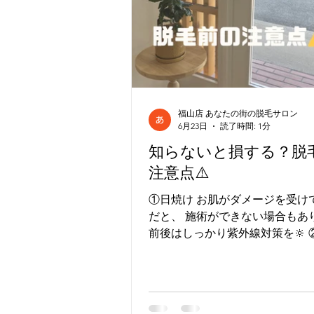
福山店 あなたの街の脱毛サロン
6月23日
読了時間: 1分
知らないと損する？脱
注意点⚠️
①日焼け お肌がダメージを受け
だと、 施術ができない場合もあり
前後はしっかり紫外線対策を‪🔆‬ ②毛抜き・
ワックスでの自己処理 毛根がな
光が反応しません😖 →シェービ
る）だけでOKです👌´- ③保湿不
ていると痛みを感じやすく、 効