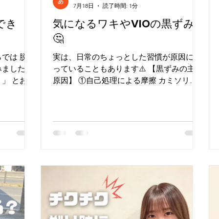
7月18日
読了時間: 1分
でき
気になるワキやVIOの黒ずみ…
🤔
では 脱毛
実は、日常のちょっとした習慣が原因にな
した！ ⁡
っていることもあります⚠️ 【黒ずみの主な
」 とお問
原因】 ①自己処理による摩擦 カミソリや
 ⁡ です
毛抜きでの処理は、 お肌に負担がかかり、
🥹՞ ⁡
色素沈着の原因に💧 ②乾燥 お肌が乾燥す
ため 白髪
るとバリア機能が低下し、 刺激を受けやす
だ大丈夫」
くなります😢 ③下着や衣類の締め付け 摩
しまって脱
擦や圧迫が続くことで、 黒ずみにつながる
な方も多く
こともあります😖 ④ターンオーバーの乱れ
うちに、今
古い角質が溜まることで、 くすんで見える
原因に🥹 【黒ずみ対策】 ✔️しっかり保湿
する ✔️自己処理は優しく（剃るのがおすす
め） ✔️締め付けの少ない下着を選ぶ ✔️お肌
に負担をかけない生活を意識する 脱毛をす