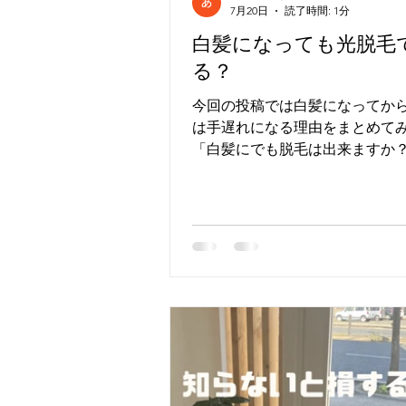
7月20日
読了時間: 1分
白髪になっても光脱毛
る？
今回の投稿では白髪になってから
は手遅れになる理由をまとめてみま
「白髪にでも脱毛は出来ますか？
い合わせいただくことも多いです。
が、白髪になってからでは遅いんです
光脱毛は黒い毛にしか反応しない
には効果がありません💦 ⁡ 「ま
と思っている間に 白髪が増えて
毛出来なくなってしまう… そん
いらっしゃいます。 ⁡ 間に合う
からのケアをオススメします✨️