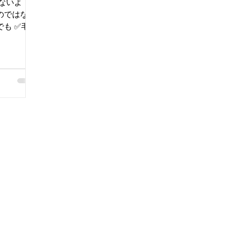
ないよ
のではない
でも ✅毛が
 ✅毛質
軽減 などし
もっと早く
う思っ
🏻 今年の
🌱 これ
ので、 日
アをお願い