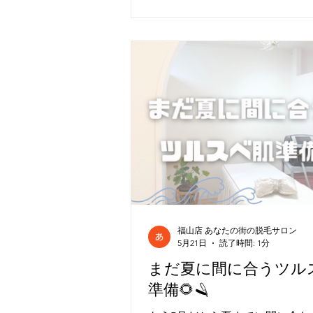
くなります😵‍💫 →しっかり保湿を
剤・クリームの塗布（当日） 成
は施術に影響することも⚠️ →当
けずにご来店お願いします🥺 ⑤
動・飲酒（当日） 血行が良くな
と、 赤みやかゆみが出やすくなり
ちょっとしたことですが、 これ
やお肌の状態が変わります🫶🏻✨
いことがあれば、お気軽にご相
ね🌱
福山店 あなたの街の脱毛サロン
5月21日
読了時間: 1分
まだ夏に間に合うツル
準備🌻🪒