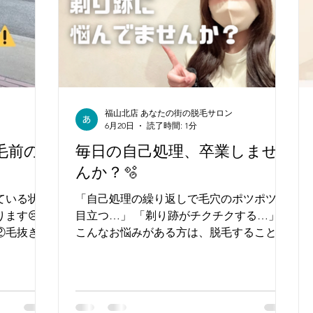
ることで自己処理が減ることで、お肌への
負担も軽減できます◎✨
福山北店 あなたの街の脱毛サロン
6月20日
読了時間: 1分
毛前の
毎日の自己処理、卒業しませ
んか？🫧
ている状態
「自己処理の繰り返しで毛穴のポツポツが
ます😢
目立つ…」 「剃り跡がチクチクする…」
こんなお悩みがある方は、脱毛することで
くなると、
解決に繋がります！💡 毎日のムダ毛処理か
ング（剃
ら解放されて、ツルスベ肌を目指しましょ
足 乾燥し
う😆✨️
果も出にく