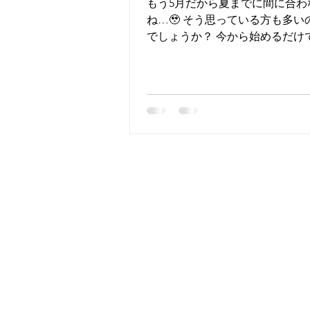
もう5月だから夏までに間に合わ
ね…🥹 そう思っている方も多い
でしょうか？ 今から始めるだけ
伸びるスピードがゆっくりに・・
が柔らかくなる ✅肌トラブルの
っかり効果が出てきます◎🌟 「
脱毛を始めればよかった…」 そ
た”今”がベストタイミングです🫶
夏、少しでも快適に過ごしましょう
からの紫外線もどんどん強くなる
焼け止め・保湿などしっかりケ
いたします🙇🏻‍♀️✨