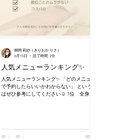
桐岡 莉紗（きりおか りさ）
6月15日
読了時間: 2分
人気メニューランキング✨
人気メニューランキング✨ 「どのメニュー
で予約したらいいかわからない」 という方
はぜひ参考にしてください☺️ 1位 全身脱
毛 自己処理の手間を減らしたい方におすす
め🌿 部位ごとのムラもなく、全身スッキリ
したい方に◎ 2位 顔脱毛 朝のメイク時間
の短縮や、化粧ノリUPにおすすめ✨ 産毛が
気になる方にも人気です 3位 VIO脱毛 ム
レやニオイ対策、将来の介護脱毛としても