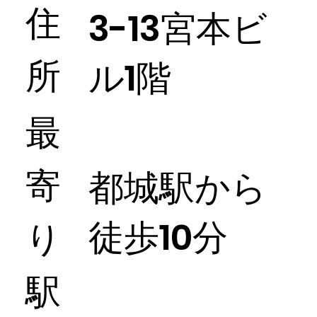
住
3-13宮本ビ
所
ル1階
最
寄
都城駅から
徒歩10分
り
駅