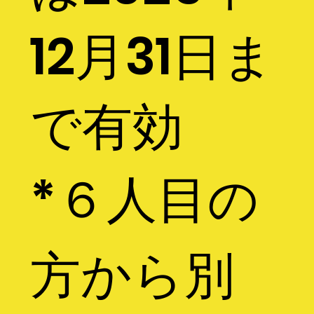
12月31日ま
で有効
*６人目の
方から別