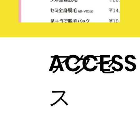
​アクセ
ACCESS
ス