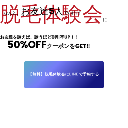
脱
毛体験会
お友達5人
なんと、
でいけば
に
お友達を誘えば、誘うほど割引率UP！！
50%OFF
クーポンをGET‼︎
【無料】脱毛体験会にLINEで予約する