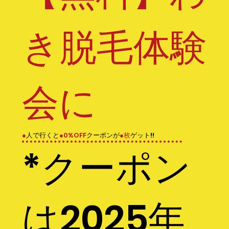
き脱毛体験
会に
●
人で行くと
●0%OFF
クーポンが
●枚
ゲット!!
*クーポン
は2025年