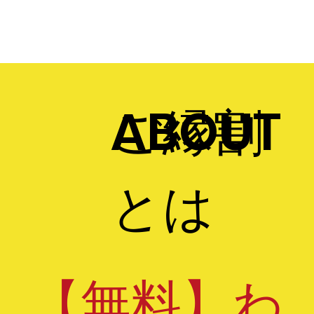
​ご縁割
ABOUT​
とは
【無料】わ