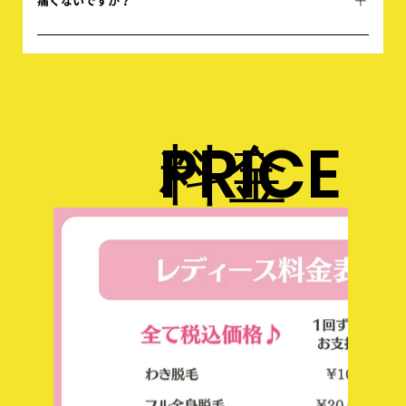
痛くないですか？
個人差はありますが、「チクッとする」「じんわ
り温かい」と感じられる方がほとんどです ご希望
に沿って施術可能です
PRICE
料金
表