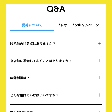
Q&A
脱毛について
プレオープンキャンペーン
脱毛前の注意点はありますか？
施術希望箇所に、制汗スプレー、日焼け止めは使
わないでください
来店前に準備しておくことはありますか？
脱毛希望箇所に関してはシェービングをお願いし
ます。
年齢制限は？
特に年齢制限はありません 何らかの理由で、施術
不可と判断した場合、お断りさせていただく可能
どんな格好でいけばいいですか？
性もありますことご了承ください
着替え時間が省けますので、タンクトップやキャ
ミソールを着てご来店ください。