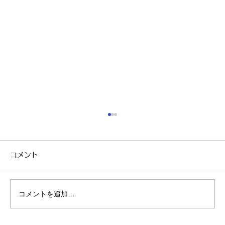
コメント
コメントを追加…
気になるワキやVIOの黒ずみ…🤔