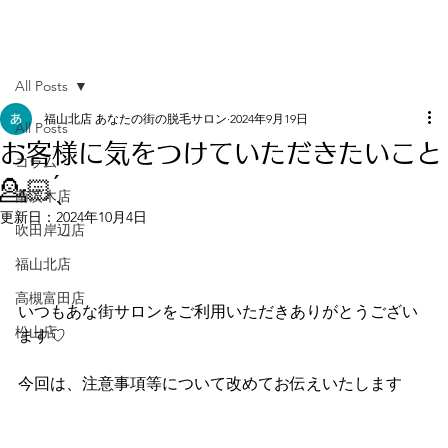
All Posts
福山北店 あなたの街の脱毛サロン
2024年9月19日
All Posts
お客様に気をつけていただきたいこと
コラム
💁🏻 ̖́
南茨木店
更新日：
2024年10月4日
吹田岸辺店
福山北店
高槻富田店
いつもあな街サロンをご利用いただきありがとうござい
松山店
ます♡
今回は、注意事項等について改めてお伝えいたします