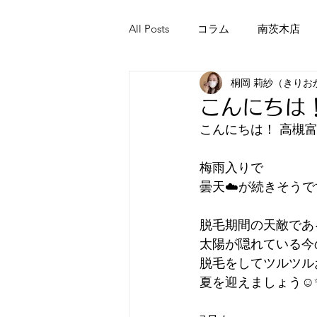
All Posts
コラム
南茨木店
桐岡 莉紗（きりお
こんにちは！
こんにちは！ 高槻富
梅雨入りで
曇天☁️が続きそうで
脱毛期間の天敵であ
太陽が隠れている今
脱毛をしてツルツル
夏を迎えましょう☺️