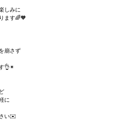
楽しみに
ます🌈🧡
を崩さず
👌✴︎
ど
軽に
さい✉️