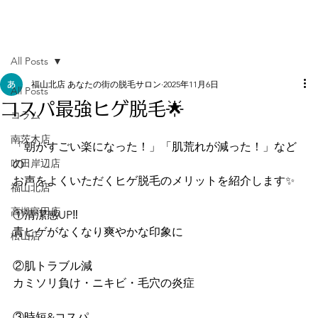
All Posts
福山北店 あなたの街の脱毛サロン
2025年11月6日
All Posts
コスパ最強ヒゲ脱毛🌟
コラム
南茨木店
「朝がすごい楽になった！」「肌荒れが減った！」など
吹田岸辺店
の
お声をよくいただくヒゲ脱毛のメリットを紹介します✨
福山北店
高槻富田店
①清潔感UP‼︎
青ヒゲがなくなり爽やかな印象に
松山店
②肌トラブル減
カミソリ負け・ニキビ・毛穴の炎症
③時短&コスパ