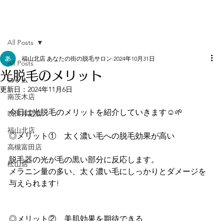
All Posts
福山北店 あなたの街の脱毛サロン
2024年10月31日
All Posts
光脱毛のメリット
コラム
更新日：
2024年11月6日
南茨木店
今日は光脱毛のメリットを紹介していきます☺️🌱
吹田岸辺店
福山北店
◎メリット①　太く濃い毛への脱毛効果が高い
高槻富田店
脱毛器の光が毛の黒い部分に反応します。
松山店
メラニン量の多い、太く濃い毛にしっかりとダメージを
与えられます!
◎メリット②    美肌効果を期待できる