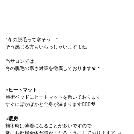
"冬の脱毛って寒そう…"
そう感じる方もいらっしゃいますよね‪‪
当サロンでは、
冬の脱毛の寒さ対策を徹底しております🧣.*
○ヒートマット
施術ベッドにヒートマットを敷いております
すぐにぽかぽかと全身が温まります‪‪🧖🏼‍♀️🧡
○暖房
施術時は薄着になることが多いですので
常にお部屋全体が暖かくなるようにしております🌞𓈒 𓂂𓏸