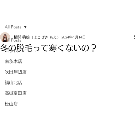
All Posts
横関 萌絵（よこぜき もえ）
2024年1月14日
All Posts
冬の脱毛って寒くないの？
コラム
南茨木店
吹田岸辺店
福山北店
高槻富田店
松山店