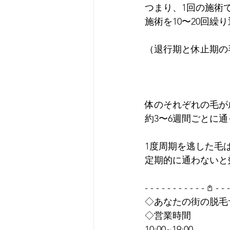
つまり、1回の施術
施術を10〜20回
（退行期と休止期の
体のそれぞれの毛が
約3〜6週間ごとに通
1度周期を逃した毛
定期的に通わないと効
- - - - - - - - - - - 𖤘 - - -
◇あなたの街の脱毛
◇営業時間
10:00~19:00