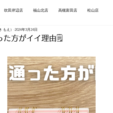
吹田岸辺店
福山北店
高槻富田店
松山店
き もえ）
2024年3月24日
た方がイイ理由🗒