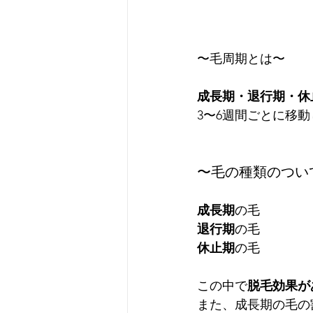
〜毛周期とは〜
成長期・退行期・休
3〜6週間ごとに移
〜毛の種類のつい
成長期
の毛
退行期
の毛
休止期
の毛
この中で
脱毛効果が
また、成長期の毛の