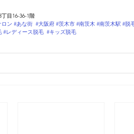
目16-36-1階
サロン
#あな街
#大阪府
#茨木市
#南茨木
#南茨木駅
#脱
毛
#レディース脱毛
#キッズ脱毛