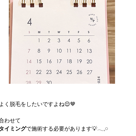
く脱毛をしたいですよね😌🤎
合わせて
タイミング
で施術する必要があります💡𓂃𓈒𓏸