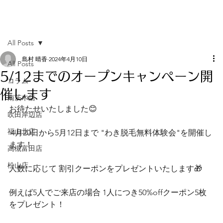
All Posts
島村 晴香
2024年4月10日
All Posts
5/12までのオープンキャンペーン開
コラム
催します
南茨木店
お待たせいたしました😊 
吹田岸辺店
福山北店
 4月20日から5月12日まで "わき脱毛無料体験会"を開催し
ます！ 
高槻富田店
松山店
人数に応じて 割引クーポンをプレゼントいたします🎁 
例えば5人でご来店の場合 1人につき50%offクーポン5枚
をプレゼント！ 