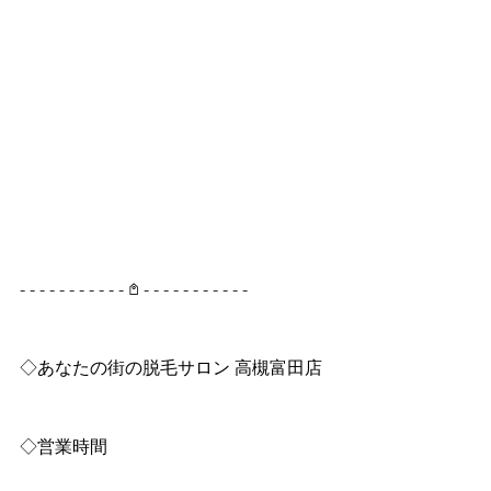
- - - - - - - - - - - 𖤘 - - - - - - - - - - -
◇あなたの街の脱毛サロン 高槻富田店
◇営業時間