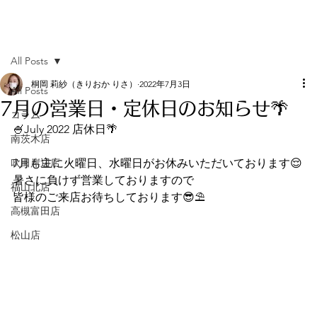
All Posts
桐岡 莉紗（きりおか りさ）
2022年7月3日
All Posts
7月の営業日・定休日のお知らせ🌴
コラム
🍧July 2022 店休日🌴
南茨木店
吹田岸辺店
7月も主に火曜日、水曜日がお休みいただいております😌
暑さに負けず営業しておりますので
福山北店
皆様のご来店お待ちしております😎⛱
高槻富田店
松山店