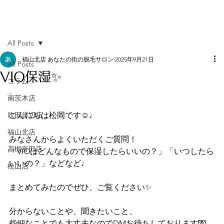
All Posts
福山北店 あなたの街の脱毛サロン
2025年9月21日
All Posts
VIO保湿✨
コラム
.
南茨木店
吹田岸辺店
こんにちは松岡です☺️♩
福山北店
みなさんからよくいただくご質問！
高槻富田店
「VIOはどんなもので保湿したらいいの？」「いつしたら
いいの？」などなど♩
松山店
まとめてみたのでぜひ、ご覧ください✨
分からないことや、聞きたいこと、
些細なことでも大丈夫なのでDMお待ちしております💌