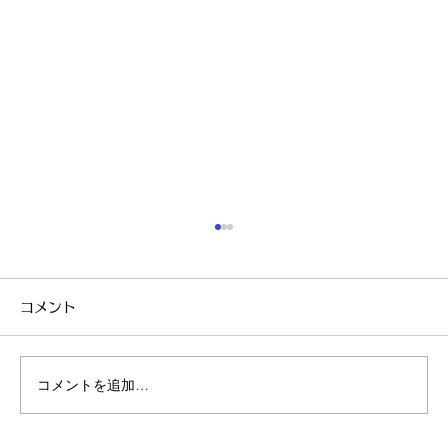
コメント
コメントを追加…
気になるワキやVIOの黒ずみ…🤔